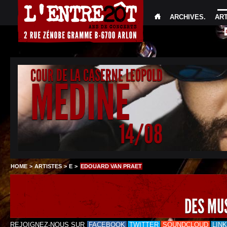
ARCHIVES
.
AR
COUR DE LA CASERNE LEOPOLD
MEDINE
14/08
HOME
>
ARTISTES
>
E
>
EDOUARD VAN PRAET
DES MU
REJOIGNEZ-NOUS SUR
FACEBOOK
TWITTER
SOUNDCLOUD
LIN