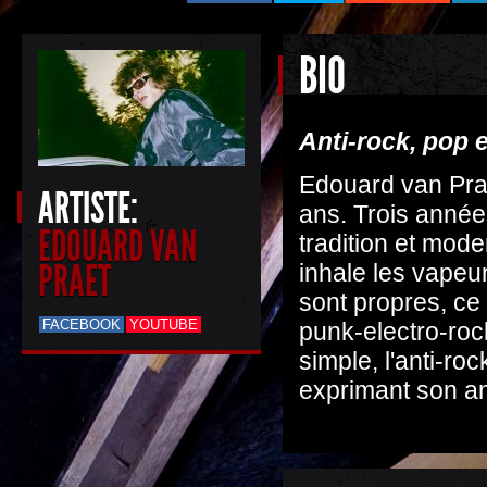
BIO
Anti-rock, pop 
Edouard van Prae
ARTISTE:
ans. Trois année
EDOUARD VAN
tradition et mode
PRAET
inhale les vapeur
sont propres, ce 
FACEBOOK
YOUTUBE
punk-electro-rock
simple, l'anti-roc
exprimant son a