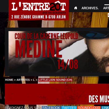
ARCHIVES
.
AR
COUR DE LA CASERNE LEOPOLD
MEDINE
14/08
HOME
>
ARTISTES
>
L
>
LITTLE LION SOUND (CH)
DES MU
REJOIGNEZ-NOUS SUR
FACEBOOK
TWITTER
SOUNDCLOUD
LIN