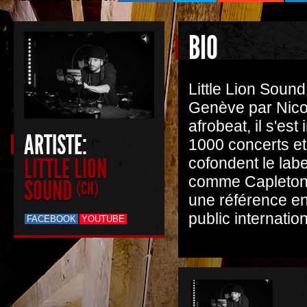
BIO
Little Lion Soun
Genève par Nicol
afrobeat, il s'e
ARTISTE:
1000 concerts et
LITTLE LION
cofondent le lab
comme Capleton,
SOUND
(CH)
une référence en
public internation
FACEBOOK
YOUTUBE