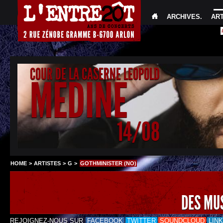
ARCHIVES
.
AR
COUR DE LA CASERNE LEOPOLD
MEDINE
14/08
HOME
>
ARTISTES
>
G
>
GOTHMINISTER (NO)
DES MU
REJOIGNEZ-NOUS SUR
FACEBOOK
TWITTER
SOUNDCLOUD
LIN