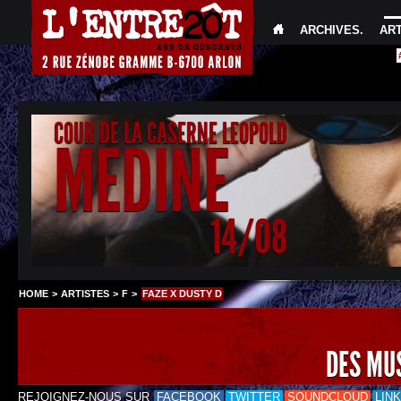
ARCHIVES
.
AR
COUR DE LA CASERNE LEOPOLD
MEDINE
14/08
HOME
>
ARTISTES
>
F
>
FAZE X DUSTY D
DES MU
REJOIGNEZ-NOUS SUR
FACEBOOK
TWITTER
SOUNDCLOUD
LIN