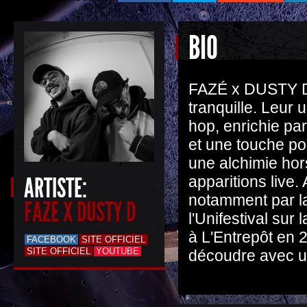
BIO
FAZÉ x DUSTY D, 
tranquille. Leur 
hop, enrichie pa
et une touche po
une alchimie hor
ARTISTE:
apparitions liv
notamment par la
FAZE X DUSTY D
l'Unifestival sur
à L'Entrepôt en 2
FACEBOOK
SITE OFFICIEL
SITE OFFICIEL
YOUTUBE
découdre avec u