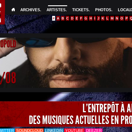
ARCHIVES
.
ARTISTES
.
TICKETS
.
PHOTOS
.
LOCAUX
#
A
B
C
D
E
F
G
H
I
J
K
L
M
N
O
P
EOPOLD
4/08
L'ENTREPÔT À 
DES MUSIQUES ACTUELLES EN PR
WITTER
SOUNDCLOUD
LINKEDIN
YOUTUBE
DEEZER