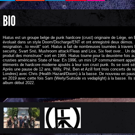
BIO
Hiatus est un groupe belge de punk hardcore (crust) originaire de Liège, e
évoluait dans un style Doom/Discharge/ENT et ont enregistré deux démos. 
resignation...to revolt" sort. Hiatus a fait de nombreuses tournées à trav
security, Svart Snö, Mushroom attack/Fleas and Lice, Six feet over... Un 
produit des monstruos" sort en 1995. Hiatus tourne pour la deuxième fois 
crusties américains State of fear. En 1996, un mini LP communément appelé
éléments de hardcore moderne ajoutés à leur son crust punk. Ils se sont s
Après une pause de 12 ans, Willy, Phil, Ben et Azill font trois concerts de re
Londres) avec Chris (Health Hazard/Doom) à la basse. De nouveau en pause,
en 2019 avec cette fois Sam (Werly/Suitside vs vedaplight) à la basse. Ils s
album début 2022.