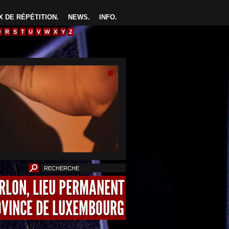
 DE RÉPÉTITION
.
NEWS
.
INFO
.
Q
R
S
T
U
V
W
X
Y
Z
ARLON, LIEU PERMANENT
OVINCE DE LUXEMBOURG