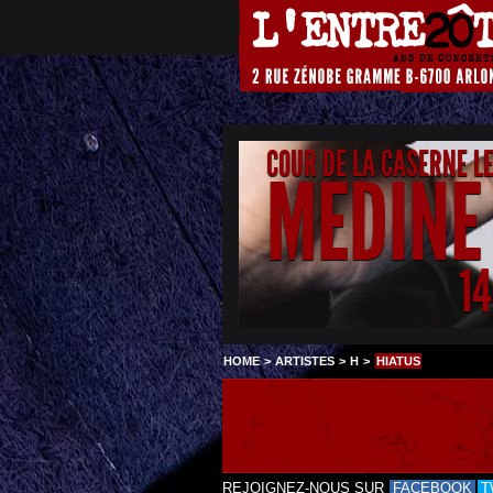
COUR DE LA CASERNE L
MEDINE
1
HOME
>
ARTISTES
>
H
>
HIATUS
REJOIGNEZ-NOUS SUR
FACEBOOK
T