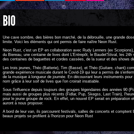
BIO
Une cave sombre, des bières bon marché, de la débrouille, une grande dose
limite. Voici les éléments qui ont permis de faire naître Neon Rust.
Neon Rust, c'est un EP en collaboration avec Rudy Lenners (ex Scorpions),
du Biereau, une centaine de lives dont L'Entrepôt, le Baudet'Stival, les 24h
des centaines de baguettes et cordes cassées, de la sueur et des shows dé
Les trois jeunes, Théo (Batterie), Tim (Basse), et Théo (Guitare, chant) 
grande expérience musicale durant le Covid-19 qui leur a permis de s'enferm
de la musique à longueur de journée. En découvrant leurs instruments pour c
nom grâce à leur soif de lives que l'on croirait insatiable.
Sous l'influence depuis toujours des groupes légendaires des années 90 (Pi
mais aussi de groupes plus récents (Fidlar, Pup, Skegss, Last Train), l'heure
pour le jeune groupe de rock. En effet, un nouvel EP serait en préparation et
auront à nous proposer.
A bord de leur van, ils parcourent festivals, salles de concerts et comptent b
beaux projets se profilent à l'horizon pour Neon Rust