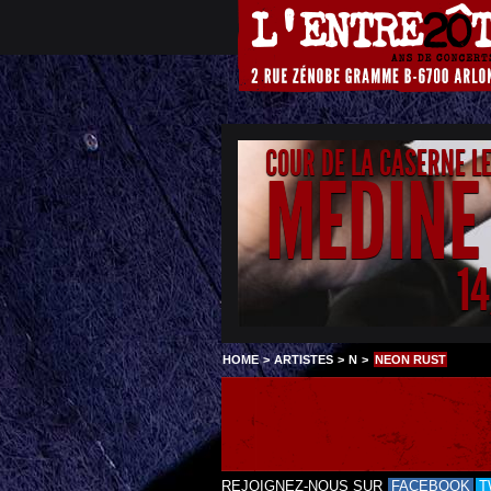
COUR DE LA CASERNE L
MEDINE
1
HOME
>
ARTISTES
>
N
>
NEON RUST
REJOIGNEZ-NOUS SUR
FACEBOOK
T