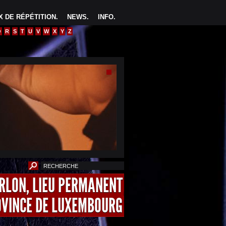
 DE RÉPÉTITION
.
NEWS
.
INFO
.
Q
R
S
T
U
V
W
X
Y
Z
ARLON, LIEU PERMANENT
OVINCE DE LUXEMBOURG