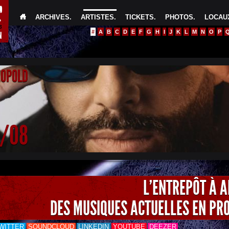
ARCHIVES
.
ARTISTES
.
TICKETS
.
PHOTOS
.
LOCAUX
#
A
B
C
D
E
F
G
H
I
J
K
L
M
N
O
P
EOPOLD
4/08
L'ENTREPÔT À 
DES MUSIQUES ACTUELLES EN PR
WITTER
SOUNDCLOUD
LINKEDIN
YOUTUBE
DEEZER