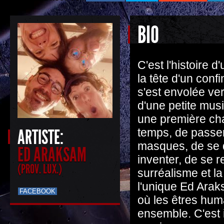
BIO
C'est l'histoire d
la tête d'un confi
s'est envolée vers
d'une petite mus
une première cha
ARTISTE:
temps, de passer
masques, de se dé
ED ARAKSAM
inventer, de se r
(PROV. LUX.)
surréalisme et la
l'unique Ed Ara
FACEBOOK
où les êtres hum
ensemble. C'est 