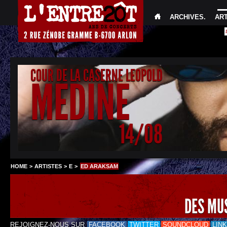
ARCHIVES
.
AR
COUR DE LA CASERNE LEOPOLD
MEDINE
14/08
HOME
>
ARTISTES
>
E
>
ED ARAKSAM
DES MU
REJOIGNEZ-NOUS SUR
FACEBOOK
TWITTER
SOUNDCLOUD
LIN