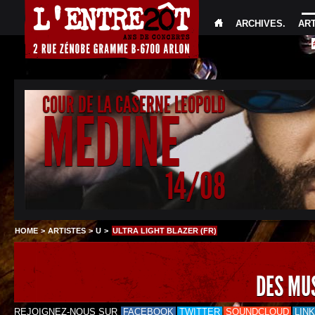
ARCHIVES
.
AR
COUR DE LA CASERNE LEOPOLD
MEDINE
14/08
HOME
>
ARTISTES
>
U
>
ULTRA LIGHT BLAZER (FR)
DES MU
REJOIGNEZ-NOUS SUR
FACEBOOK
TWITTER
SOUNDCLOUD
LIN