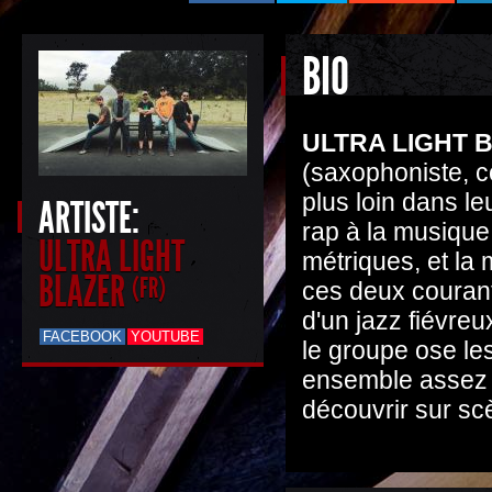
BIO
ULTRA LIGHT 
(saxophoniste, c
plus loin dans leu
ARTISTE:
rap à la musique 
ULTRA LIGHT
métriques, et la 
BLAZER
(FR)
ces deux courant
d'un jazz fiévre
FACEBOOK
YOUTUBE
le groupe ose les
ensemble assez j
découvrir sur sc