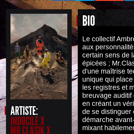
BIO
Le collectif Ambr
aux personnalité
certain sens de 
épicées ; Mr.Cla
d'une maîtrise te
unique qui place
les registres et 
breuvage auditif e
en créant un vérit
ARTISTE:
de se distinguer
INDOCILE X
démarche avant-g
mixant habilement
MR.CLASIK X