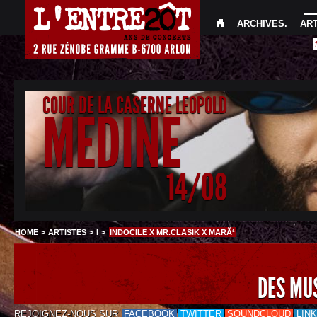
ARCHIVES
.
AR
COUR DE LA CASERNE LEOPOLD
MEDINE
14/08
HOME
>
ARTISTES
>
I
>
INDOCILE X MR.CLASIK X MARÃ¹
DES MU
REJOIGNEZ-NOUS SUR
FACEBOOK
TWITTER
SOUNDCLOUD
LIN