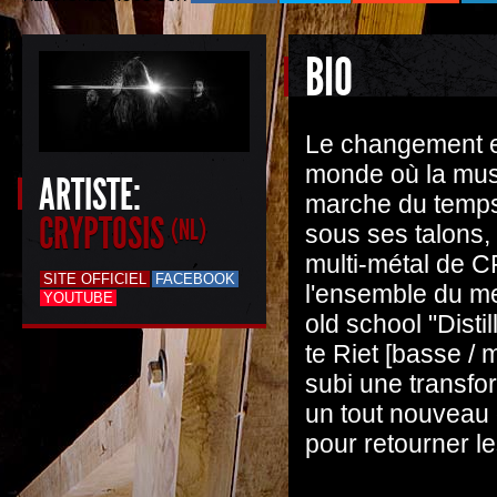
BIO
Le changement es
monde où la musi
ARTISTE:
marche du temps
CRYPTOSIS
(NL)
sous ses talons, i
multi-métal de 
SITE OFFICIEL
FACEBOOK
l'ensemble du m
YOUTUBE
old school "Disti
te Riet [basse / m
subi une transfo
un tout nouveau 
pour retourner le