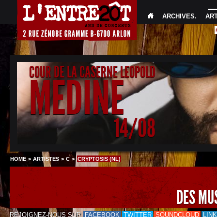
ARCHIVES
.
AR
COUR DE LA CASERNE LEOPOLD
MEDINE
14/08
HOME
>
ARTISTES
>
C
>
CRYPTOSIS (NL)
DES MU
REJOIGNEZ-NOUS SUR
FACEBOOK
TWITTER
SOUNDCLOUD
LIN