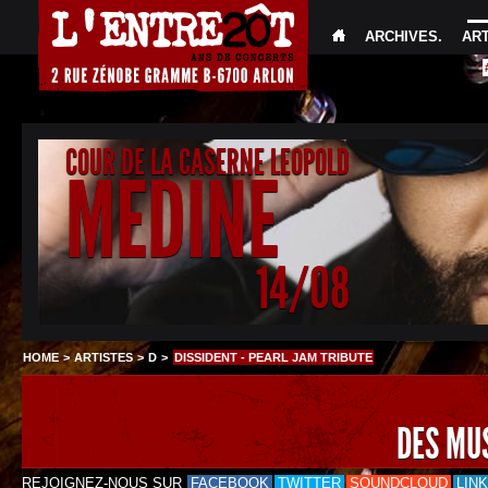
ARCHIVES
.
AR
COUR DE LA CASERNE LEOPOLD
MEDINE
14/08
HOME
>
ARTISTES
>
D
>
DISSIDENT - PEARL JAM TRIBUTE
DES MU
REJOIGNEZ-NOUS SUR
FACEBOOK
TWITTER
SOUNDCLOUD
LIN