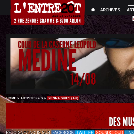
ARCHIVES
.
AR
COUR DE LA CASERNE LEOPOLD
MEDINE
14/08
HOME
>
ARTISTES
>
S
>
SIENNA SKIES (AU)
DES MU
REJOIGNEZ-NOUS SUR
FACEBOOK
TWITTER
SOUNDCLOUD
LIN