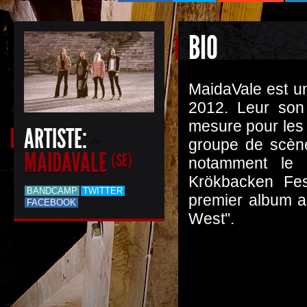
BIO
MaidaVale est u
2012. Leur son 
mesure pour les 
ARTISTE:
groupe de scène
MAIDAVALE
(SE)
notamment le
Krökbacken Fes
BANDCAMP
TWITTER
premier album au
FACEBOOK
West".