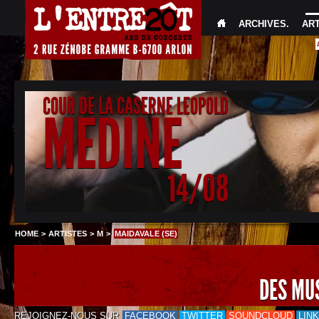
ARCHIVES
.
AR
COUR DE LA CASERNE LEOPOLD
MEDINE
14/08
HOME
>
ARTISTES
>
M
>
MAIDAVALE (SE)
DES MU
REJOIGNEZ-NOUS SUR
FACEBOOK
TWITTER
SOUNDCLOUD
LIN