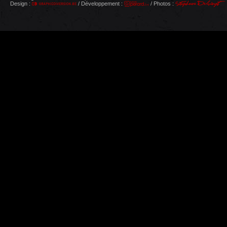
Design :
/ Développement :
/ Photos :