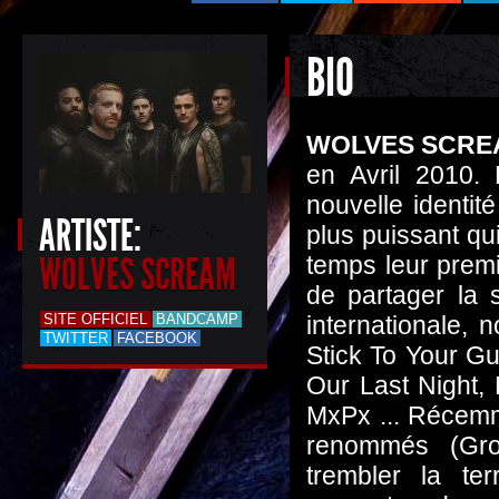
BIO
WOLVES SCRE
en Avril 2010.
nouvelle identi
ARTISTE:
plus puissant qu
WOLVES SCREAM
temps leur premie
de partager la
SITE OFFICIEL
BANDCAMP
internationale,
TWITTER
FACEBOOK
Stick To Your Gu
Our Last Night,
MxPx ... Récemme
renommés (Gro
trembler la te