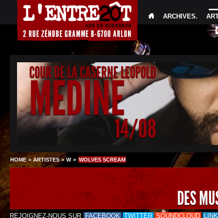
ARCHIVES
.
AR
COUR DE LA CASERNE LEOPOLD
MEDINE
14/08
HOME
>
ARTISTES
>
W
>
WOLVES SCREAM
DES MU
REJOIGNEZ-NOUS SUR
FACEBOOK
TWITTER
SOUNDCLOUD
LIN