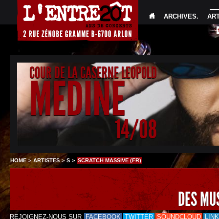
ARCHIVES
.
AR
COUR DE LA CASERNE LEOPOLD
MEDINE
14/08
HOME
>
ARTISTES
>
S
>
SCRATCH MASSIVE (FR)
DES MU
REJOIGNEZ-NOUS SUR
FACEBOOK
TWITTER
SOUNDCLOUD
LIN