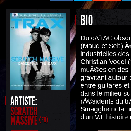
BIO
Du cÃ´tÃ© obscur
(Maud et Seb) Ã
industrielles de
Christian Vogel (
muÃ©es en des so
gravitant autour
entre guitares e
dans le milieu s
ARTISTE:
rÃ©sidents du tr
SCRATCH
Smagghe notamme
d'un VJ, histoir
MASSIVE
(FR)