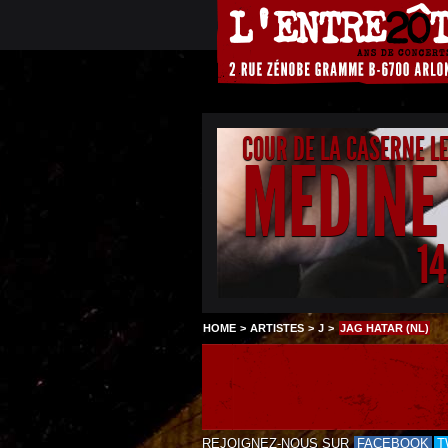
COUR DE LA CASERNE L
MEDINE
1
HOME
>
ARTISTES
>
J
>
JAG HATAR (NL)
REJOIGNEZ-NOUS SUR
FACEBOOK
T