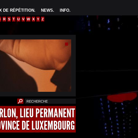
 DE RÉPÉTITION
.
NEWS
.
INFO
.
Q
R
S
T
U
V
W
X
Y
Z
ARLON, LIEU PERMANENT
OVINCE DE LUXEMBOURG