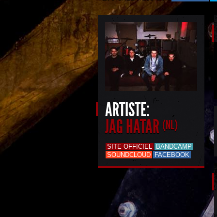
ARTISTE:
JAG HATAR
(NL)
SITE OFFICIEL
BANDCAMP
SOUNDCLOUD
FACEBOOK