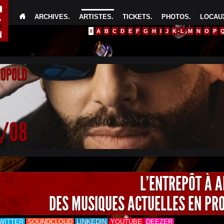
ARCHIVES
.
ARTISTES
.
TICKETS
.
PHOTOS
.
LOCAUX
#
A
B
C
D
E
F
G
H
I
J
K
L
M
N
O
P
EOPOLD
4/08
L'ENTREPÔT À 
DES MUSIQUES ACTUELLES EN PR
WITTER
SOUNDCLOUD
LINKEDIN
YOUTUBE
DEEZER