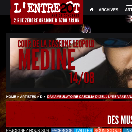
ARCHIVES
.
AR
COUR DE LA CASERNE LEOPOLD
MEDINE
14/08
HOME
>
ARTISTES
>
D
>
DÃ©AMBULATOIRE CAECILIA D'IZEL / LYRE VÃ©RAN
DES MU
REJOIGNEZ-NOUS SUR
FACEBOOK
TWITTER
SOUNDCLOUD
LIN