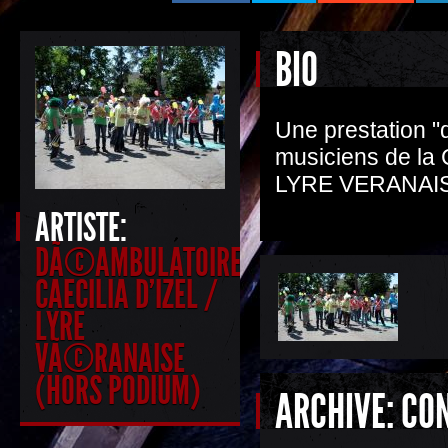
BIO
Une prestation "
musiciens de la C
LYRE VERANAISE 
ARTISTE:
DÃ©AMBULATOIRE
CAECILIA D'IZEL /
LYRE
VÃ©RANAISE
(HORS PODIUM)
ARCHIVE: CO