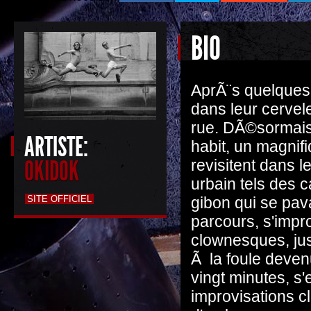
BIO
AprÃ¨s quelques
dans leur cervele
rue. DÃ©sormais 
ARTISTE:
habit, un magni
OKIDOK
revisitent dans 
urbain tels des 
SITE OFFICIEL
gibon qui se pav
parcours, s'impr
clownesques, jus
Ã la foule deve
vingt minutes, s
improvisations c