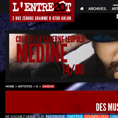
ARCHIVES
.
AR
COUR DE LA CASERNE LEOPOLD
MEDINE
14/08
HOME
>
ARTISTES
>
O
>
OKIDOK
DES MU
REJOIGNEZ-NOUS SUR
FACEBOOK
TWITTER
SOUNDCLOUD
LIN