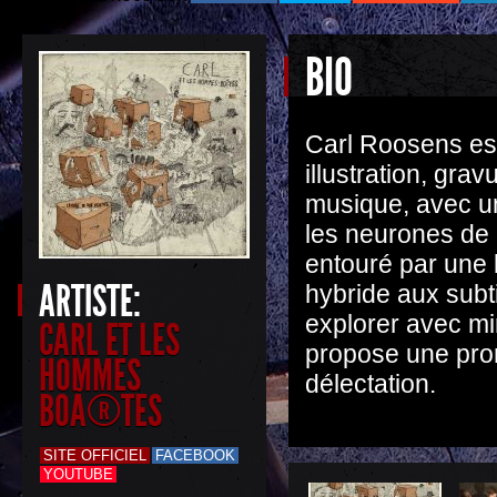
BIO
Carl Roosens est 
illustration, gra
musique, avec un
les neurones de c
entouré par une
ARTISTE:
hybride aux subt
explorer avec mi
CARL ET LES
propose une pro
HOMMES
délectation.
BOÃ®TES
SITE OFFICIEL
FACEBOOK
YOUTUBE