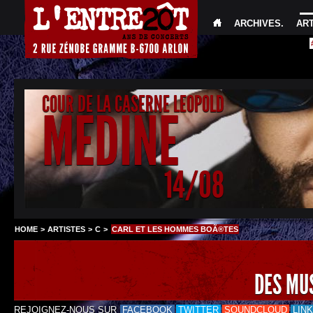
ARCHIVES
.
AR
COUR DE LA CASERNE LEOPOLD
MEDINE
14/08
HOME
>
ARTISTES
>
C
>
CARL ET LES HOMMES BOÃ®TES
DES MU
REJOIGNEZ-NOUS SUR
FACEBOOK
TWITTER
SOUNDCLOUD
LIN