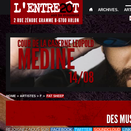
ARCHIVES
.
AR
COUR DE LA CASERNE LEOPOLD
MEDINE
14/08
HOME
>
ARTISTES
>
F
>
FAT SHEEP
DES MU
REJOIGNEZ-NOUS SUR
FACEBOOK
TWITTER
SOUNDCLOUD
LIN