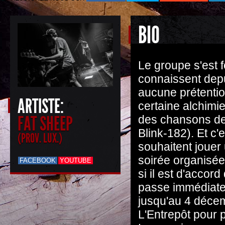
BIO
Le groupe s'est 
connaissent depu
aucune prétentio
ARTISTE:
certaine alchimi
FAT SHEEP
des chansons de 
Blink-182). Et c'
(PROV. LUX.)
souhaitent jouer
soirée organisée
FACEBOOK
YOUTUBE
si il est d'acco
passe immédiatem
jusqu'au 4 décem
L'Entrepôt pour 