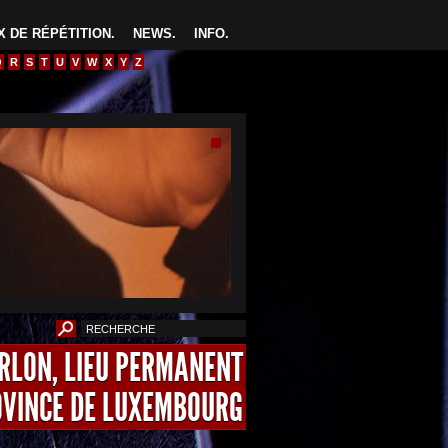
 DE RÉPÉTITION
.
NEWS
.
INFO
.
Q
R
S
T
U
V
W
X
Y
Z
ARLON, LIEU PERMANENT
OVINCE DE LUXEMBOURG