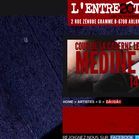
COUR DE LA CASERNE L
MEDINE
1
HOME
>
ARTISTES
>
D
>
DÃ©DÃ©
REJOIGNEZ-NOUS SUR
FACEBOOK
T