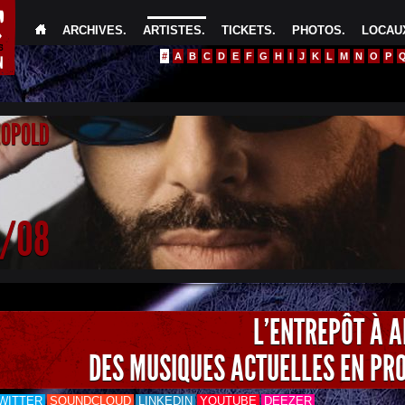
ARCHIVES
.
ARTISTES
.
TICKETS
.
PHOTOS
.
LOCAUX
#
A
B
C
D
E
F
G
H
I
J
K
L
M
N
O
P
EOPOLD
4/08
L'ENTREPÔT À 
DES MUSIQUES ACTUELLES EN PR
WITTER
SOUNDCLOUD
LINKEDIN
YOUTUBE
DEEZER