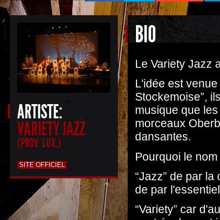
BIO
Le Variety Jazz 
L'idée est venue
Stockemoise”, ils
ARTISTE:
musique que les 
morceaux Oberbay
VARIETY JAZZ
dansantes.
(PROV. LUX.)
Pourquoi le nom 
SITE OFFICIEL
“Jazz” de par la 
de par l'essentie
“Variety” car d'