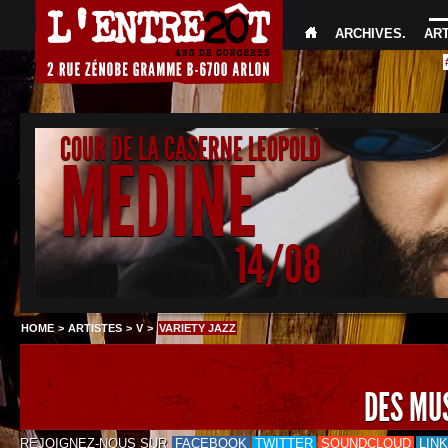
ARCHIVES
.
AR
COUR DE LA CASERNE LEOPOLD
MEDINE
14/08
HOME
>
ARTISTES
>
V
>
VARIETY JAZZ
DES MU
REJOIGNEZ-NOUS SUR
FACEBOOK
TWITTER
SOUNDCLOUD
LIN