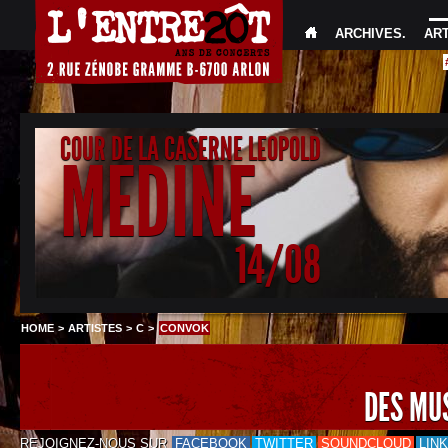
ARCHIVES
.
AR
COUR DE LA CASERNE LEOPOLD
MEDINE
14/08
HOME
>
ARTISTES
>
C
>
CONVOK
DES MU
REJOIGNEZ-NOUS SUR
FACEBOOK
TWITTER
SOUNDCLOUD
LIN