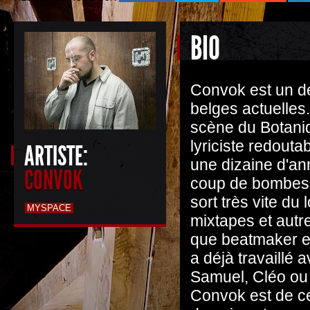
BIO
Convok est un d
belges actuelles.
scène du Botani
lyriciste redout
ARTISTE:
une dizaine d'an
CONVOK
coup de bombes de
sort très vite du
MYSPACE
mixtapes et autre
que beatmaker et
a déjà travaillé 
Samuel, Cléo ou
Convok est de c