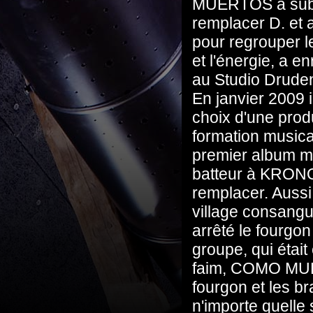
MUERTOS a subo
remplacer D. et a
pour regrouper les
et l'énergie, a e
au Studio Drud
En janvier 2009 i
choix d'une prod
formation musica
premier album 
batteur à KRONO
remplacer. Aussi
village consangu
arrêté le fourgon
groupe, qui était 
faim, COMO MUER
fourgon et les b
n'importe quelle 