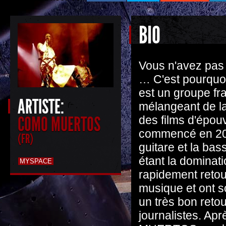
BIO
Vous n'avez pa
… C'est pourquo
est un groupe fr
ARTISTE:
mélangeant de la
COMO MUERTOS
des films d'épouv
commencé en 200
(FR)
guitare et la bas
étant la dominati
MYSPACE
rapidement retou
musique et ont s
un très bon reto
journalistes. A