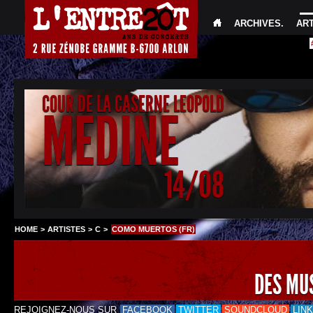
ARCHIVES
.
AR
COUR DE LA CASERNE LEOPOLD
MEDINE
14/08
HOME
>
ARTISTES
>
C
>
COMO MUERTOS (FR)
DES MU
REJOIGNEZ-NOUS SUR
FACEBOOK
TWITTER
SOUNDCLOUD
LIN