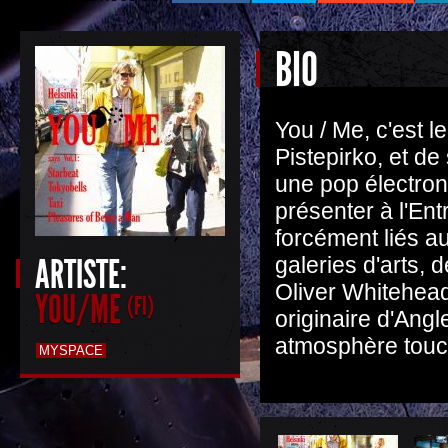
BIO
You / Me, c'est 
Pistepirko, et de
une pop électron
présenter à l'Ent
forcément liés a
ARTISTE:
galeries d'arts,
Oliver Whitehead
YOU/ME
(FI)
originaire d'Angl
atmosphère touc
MYSPACE