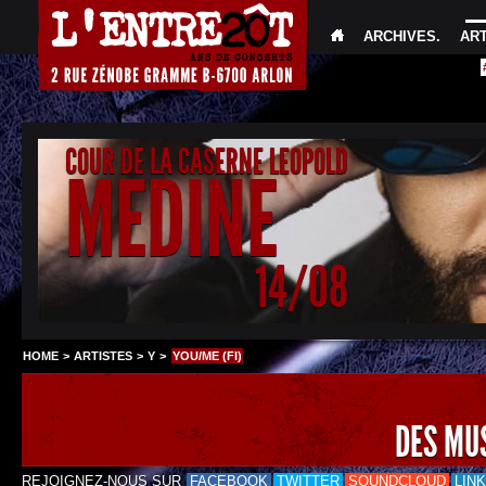
ARCHIVES
.
AR
COUR DE LA CASERNE LEOPOLD
MEDINE
14/08
HOME
>
ARTISTES
>
Y
>
YOU/ME (FI)
DES MU
REJOIGNEZ-NOUS SUR
FACEBOOK
TWITTER
SOUNDCLOUD
LIN