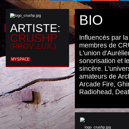
BIO
ARTISTE:
CRUSHP
Influencés par la
membres de CRUS
(PROV. LUX.)
L'union d'Auréli
MYSPACE
sonorisation et 
sincère. L'univer
amateurs de Arch
Arcade Fire, Gh
Radiohead, Deat