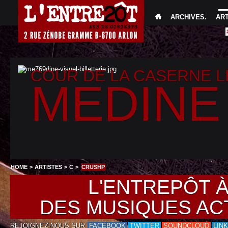
ARCHIVES
.
AR
COUR DE LA CASERNE 
MEDINE
HOME
>
ARTISTES
>
C
>
CRUSHP
L'ENTREPÔT 
DES MUSIQUES AC
REJOIGNEZ-NOUS SUR
FACEBOOK
TWITTER
SOUNDCLOUD
LIN