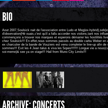
BIO
Aout 2007,Soulsick nait de l'association entre Ludo et Meg(ex-hybrid),seb(e
d'observation(Hé ouais,c'est qu'il a fallu accorder nos violons,tant nos influ
commençons a trouver nos marques et esperons démarrer les hostilités live
chez Soulsick!!! En effet,nous sommes passés au double carbu Weber en act
ex charcutier de la bande de Vouziers est venu completer le line-up afin de
sommes!!! Exit les 4 Jean talus & viva les 5opes!!!!!!! Longue vie a nous(ca
soi-meme)& see ya on stage!!! Hail from Muno City Limits!!!
ARCHIVE: CONCERTS