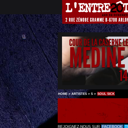
COUR DE LA CASERNE L
MEDINE
1
HOME
>
ARTISTES
>
S
>
SOUL SICK
REJOIGNEZ-NOUS SUR
FACEBOOK
T