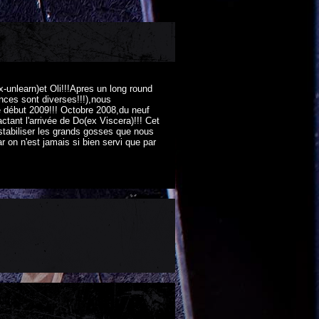
x-unlearn)et Oli!!!Apres un long round
ences sont diverses!!!),nous
 début 2009!!! Octobre 2008,du neuf
ant l'arrivée de Do(ex Viscera)!!! Cet
 stabiliser les grands gosses que nous
r on n'est jamais si bien servi que par