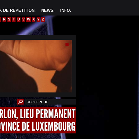
 DE RÉPÉTITION
.
NEWS
.
INFO
.
Q
R
S
T
U
V
W
X
Y
Z
ARLON, LIEU PERMANENT
OVINCE DE LUXEMBOURG