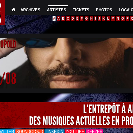
ARCHIVES
.
ARTISTES
.
TICKETS
.
PHOTOS
.
LOCAUX
#
A
B
C
D
E
F
G
H
I
J
K
L
M
N
O
P
EOPOLD
4/08
L'ENTREPÔT À 
DES MUSIQUES ACTUELLES EN PR
WITTER
SOUNDCLOUD
LINKEDIN
YOUTUBE
DEEZER