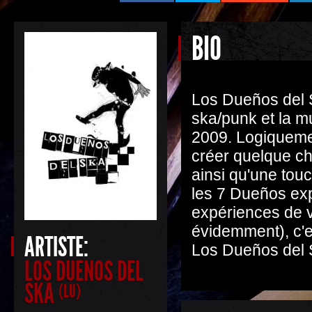
BIO
Los Dueños del S
ska/punk et la m
2009. Logiquement
créer quelque ch
ainsi qu'une touc
les 7 Dueños exp
expériences de v
évidemment), c'es
ARTISTE:
Los Dueños del 
LOS DUENOS DEL
SKA
(LU)