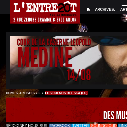
ARCHIVES
.
AR
COUR DE LA CASERNE LEOPOLD
MEDINE
14/08
HOME
>
ARTISTES
>
L
>
LOS DUENOS DEL SKA (LU)
DES MU
REJOIGNEZ-NOUS SUR
FACEBOOK
TWITTER
SOUNDCLOUD
LIN