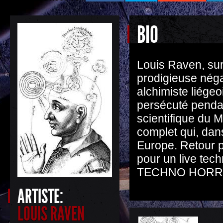
BIO
Louis Raven, su
prodigieuse néga
alchimiste liége
persécuté pendan
scientifique du M
complet qui, dans
Europe. Retour p
pour un live tec
TECHNO HORR
ARTISTE:
LOUIS RAVEN