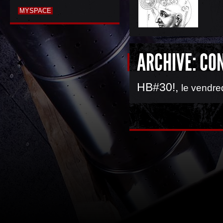
MYSPACE
ARCHIVE: CO
HB#30!
,
le vendre