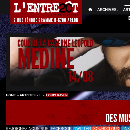
ARCHIVES
.
AR
COUR DE LA CASERNE LEOPOLD
MEDINE
14/08
HOME
>
ARTISTES
>
L
>
LOUIS RAVEN
DES MU
REJOIGNEZ-NOUS SUR
FACEBOOK
TWITTER
SOUNDCLOUD
LIN