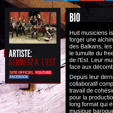
BIO
Huit musiciens i
forger une alchi
des Balkans, les
ARTISTE:
le tumulte du fr
KERMESZ Ã L'EST
de l'Est. Leur mu
face aux décomb
SITE OFFICIEL
YOUTUBE
Depuis leur dern
FACEBOOK
collaboratif com
travail de cohés
pour la productio
long format qui é
musique baroque