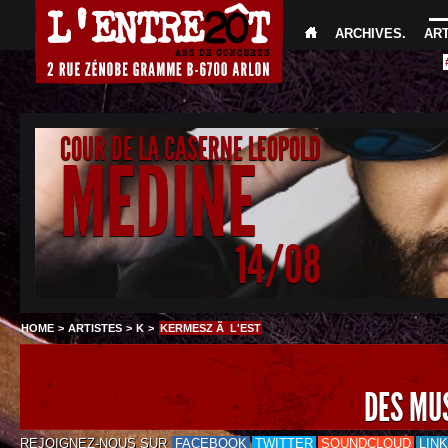
ARCHIVES
.
AR
COUR DE LA CASERNE LEOPOLD
MEDINE
14/08
HOME
>
ARTISTES
>
K
>
KERMESZ Ã L'EST
DES MU
REJOIGNEZ-NOUS SUR
FACEBOOK
TWITTER
SOUNDCLOUD
LIN