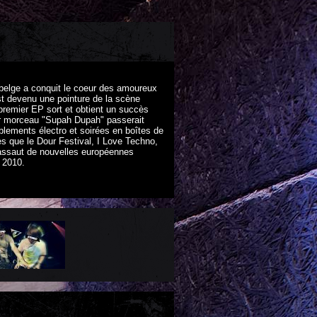
 belge a conquit le coeur des amoureux
st devenu une pointure de la scène
 premier EP sort et obtient un succès
eur morceau "Supah Dupah" passerait
lements électro et soirées en boîtes de
les que le Dour Festival, I Love Techno,
l'assaut de nouvelles européennes
i 2010.