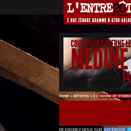
COUR DE LA CASERNE L
MEDINE
1
HOME
>
ARTISTES
>
S
>
SOUND OF STEREO
REJOIGNEZ-NOUS SUR
FACEBOOK
T