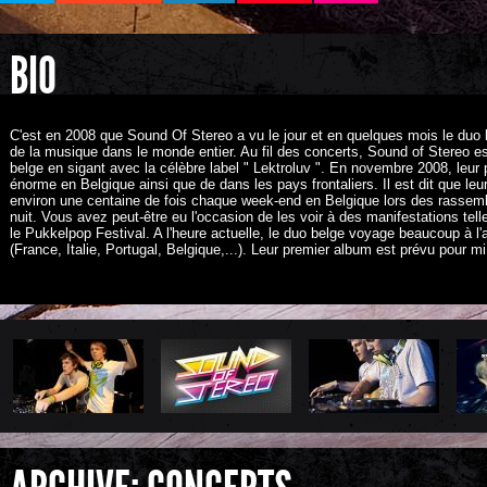
BIO
C'est en 2008 que Sound Of Stereo a vu le jour et en quelques mois le duo
de la musique dans le monde entier. Au fil des concerts, Sound of Stereo e
belge en sigant avec la célèbre label " Lektroluv ". En novembre 2008, leur
énorme en Belgique ainsi que de dans les pays frontaliers. Il est dit que l
environ une centaine de fois chaque week-end en Belgique lors des rassemb
nuit. Vous avez peut-être eu l'occasion de les voir à des manifestations tel
le Pukkelpop Festival. A l'heure actuelle, le duo belge voyage beaucoup à 
(France, Italie, Portugal, Belgique,...). Leur premier album est prévu pour m