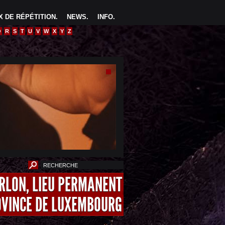
 DE RÉPÉTITION
.
NEWS
.
INFO
.
Q
R
S
T
U
V
W
X
Y
Z
ARLON, LIEU PERMANENT
OVINCE DE LUXEMBOURG