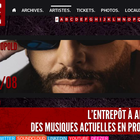
ARCHIVES
.
ARTISTES
.
TICKETS
.
PHOTOS
.
LOCAUX
#
A
B
C
D
E
F
G
H
I
J
K
L
M
N
O
P
EOPOLD
4/08
L'ENTREPÔT À 
DES MUSIQUES ACTUELLES EN PR
WITTER
SOUNDCLOUD
LINKEDIN
YOUTUBE
DEEZER