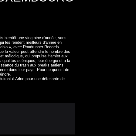
is bientôt une vingtaine d'année, sans
qui les rendent meilleurs d'année en
Diablo », avec Roadrunner Records
e la valeur peut attendre le nombre des
t et mélodique, qui propulse Hamlet aux
qualités scéniques, leur énergie et à la
puissance du trash aux breaks aériens.
genre dans leur pays. Pour ce qui est de
aincre.
uiront à Arlon pour une déferlante de