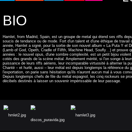
BIO
Hamlet, from Madrid, Spain, est un groupe de metal qui étend ses riffs depu
soucis de tendance ou de mode. Fort d'un talent et d'une éthique de travail 
année, Hamlet a signé, pour la sortie de son nouvel album « La Puta Y el 
(Lamb of God, Opeth, Cradle of Filfth, Machine Head, Soufly…) et prouve qu
années : le nouvel opus, d'une sombre complexité, est un petit bijou violen
cotés des grands de la scène métal. Amplement mérité, si l'on songe à leurs 
puissance de leurs riffs aériens, leur incomparable virtuosité à alterner la 
Chanté – et hurlé, aussi – leur métal est depuis longtemps la référence du 
l'exportation, on parie sans hésitation qu'ils n'auront aucun mal à vous conv
Depuis longtemps chefs de file du métal espagnol, les cinq rockeurs se prod
décibels destinés à laisser un souvenir impérissable de leur passage.