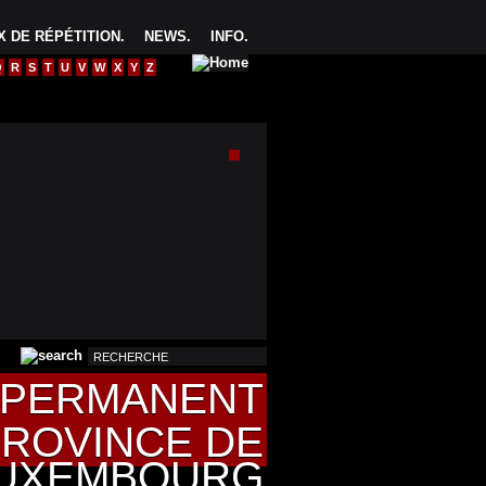
 DE RÉPÉTITION
.
NEWS
.
INFO
.
Q
R
S
T
U
V
W
X
Y
Z
U PERMANENT
PROVINCE DE
UXEMBOURG