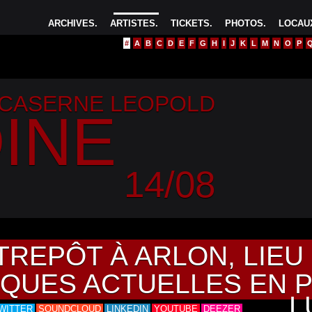
ARCHIVES
.
ARTISTES
.
TICKETS
.
PHOTOS
.
LOCAUX
#
A
B
C
D
E
F
G
H
I
J
K
L
M
N
O
P
 CASERNE LEOPOLD
INE
14/08
TREPÔT À ARLON, LIE
IQUES ACTUELLES EN 
L
WITTER
SOUNDCLOUD
LINKEDIN
YOUTUBE
DEEZER