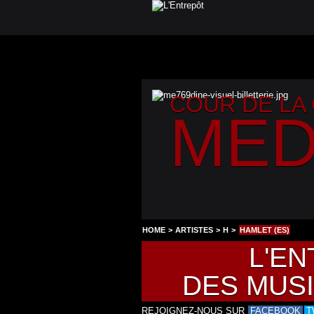
COUR DE LA
MED
HOME
>
ARTISTES
>
H
>
HAMLET (ES)
L'EN
DES MUS
REJOIGNEZ-NOUS SUR
FACEBOOK
T