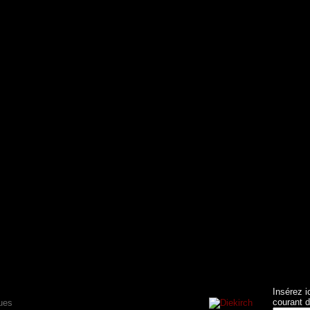
Insérez i
courant d
ues