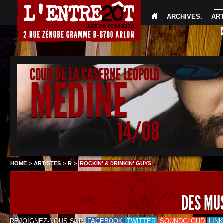
ARCHIVES
.
AR
COUR DE LA CASERNE LEOPOLD
MEDINE
14/08
HOME
>
ARTISTES
>
R
>
ROCKIN' & DRINKIN' GUYS
DES MU
REJOIGNEZ-NOUS SUR
FACEBOOK
TWITTER
SOUNDCLOUD
LIN