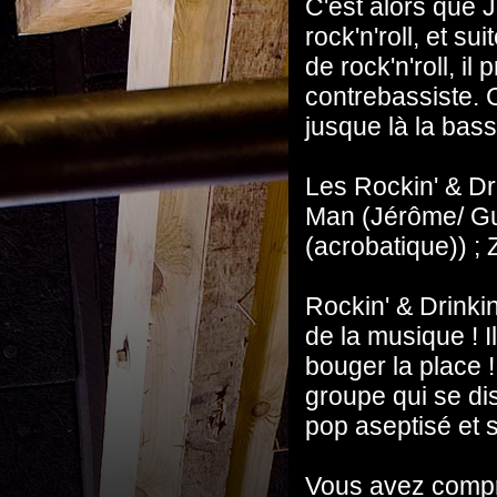
C'est alors que 
rock'n'roll, et s
de rock'n'roll, i
contrebassiste. 
jusque là la bass
Les Rockin' & Dr
Man (Jérôme/ Gui
(acrobatique)) ;
Rockin' & Drinki
de la musique ! I
bouger la place !
groupe qui se dise
pop aseptisé et 
Vous avez compris