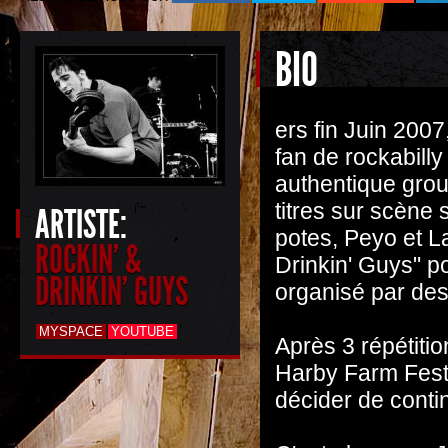
BIO
ers fin Juin 200
fan de rockabill
authentique group
titres sur scène
ARTISTE:
potes, Peyo et La
ROCKIN' &
Drinkin' Guys" po
DRINKIN' GUYS
organisé par des
MYSPACE
YOUTUBE
Après 3 répétitio
Harby Farm Festiv
décider de conti