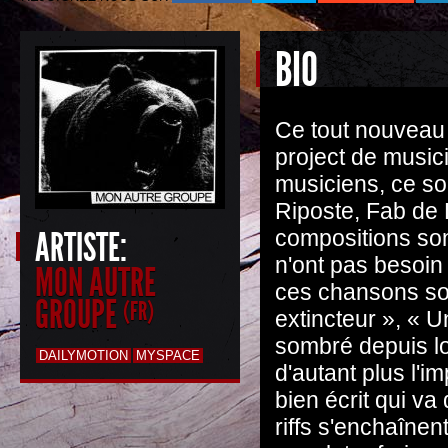
BIO
Ce tout nouveau 
project de music
musiciens, ce son
Riposte, Fab de
ARTISTE:
compositions sont
n'ont pas besoin
MON AUTRE
ces chansons so
GROUPE
(FR)
extincteur », « 
sombré depuis lo
DAILYMOTION
MYSPACE
d'autant plus l'i
bien écrit qui va
riffs s'enchaînen