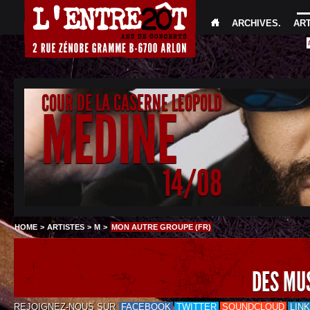
ARCHIVES
.
AR
COUR DE LA CASERNE LEOPOLD
MEDINE
14/08
HOME
>
ARTISTES
>
M
>
MON AUTRE GROUPE (FR)
DES MU
REJOIGNEZ-NOUS SUR
FACEBOOK
TWITTER
SOUNDCLOUD
LIN