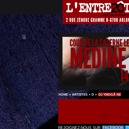
COUR DE LA CASERNE L
MEDINE
1
HOME
>
ARTISTES
>
D
>
DJ YMOGÃ¨NE
REJOIGNEZ-NOUS SUR
FACEBOOK
T