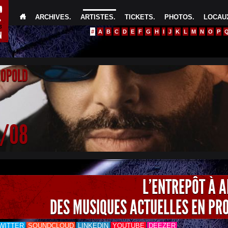
ARCHIVES
.
ARTISTES
.
TICKETS
.
PHOTOS
.
LOCAUX
#
A
B
C
D
E
F
G
H
I
J
K
L
M
N
O
P
EOPOLD
4/08
L'ENTREPÔT À 
DES MUSIQUES ACTUELLES EN PR
WITTER
SOUNDCLOUD
LINKEDIN
YOUTUBE
DEEZER