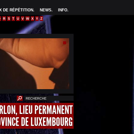
 DE RÉPÉTITION
.
NEWS
.
INFO
.
Q
R
S
T
U
V
W
X
Y
Z
ARLON, LIEU PERMANENT
OVINCE DE LUXEMBOURG