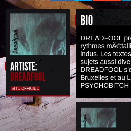
BIO
DREADFOOL produ
rythmes mÃ©talli
indus. Les texte
sujets aussi dive
ARTISTE:
DREADFOOL s'est
DREADFOOL
Bruxelles et au
PSYCHOBITCH 
SITE OFFICIEL