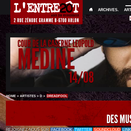
ARCHIVES
.
AR
COUR DE LA CASERNE LEOPOLD
MEDINE
14/08
HOME
>
ARTISTES
>
D
>
DREADFOOL
DES MU
REJOIGNEZ-NOUS SUR
FACEBOOK
TWITTER
SOUNDCLOUD
LIN