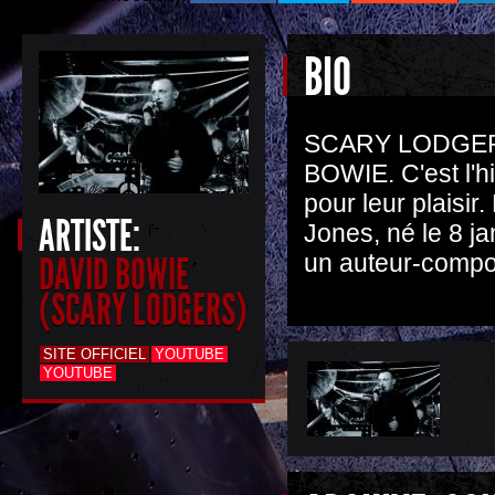
BIO
SCARY LODGERS,
BOWIE. C'est l'h
pour leur plaisi
ARTISTE:
Jones, né le 8 ja
un auteur-compos
DAVID BOWIE
(SCARY LODGERS)
SITE OFFICIEL
YOUTUBE
YOUTUBE