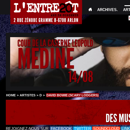
ARCHIVES
.
AR
COUR DE LA CASERNE LEOPOLD
MEDINE
14/08
HOME
>
ARTISTES
>
D
>
DAVID BOWIE (SCARY LODGERS)
DES MU
REJOIGNEZ-NOUS SUR
FACEBOOK
TWITTER
SOUNDCLOUD
LIN