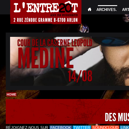
ARCHIVES
.
AR
COUR DE LA CASERNE LEOPOLD
MEDINE
14/08
HOME
DES MU
REJOIGNEZ-NOUS SUR
FACEBOOK
TWITTER
SOUNDCLOUD
LIN