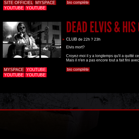
SITE OFFICIEL
MYSPACE
bio complète
YOUTUBE
YOUTUBE
DEAD ELVIS & HIS
CLUB
de 22h ? 23h
Elvis mort?
Croyez-moi il y a longtemps qu'il a quitté 
Mais il n'en a pas encore tout a fait fini ave
MYSPACE
YOUTUBE
bio complète
YOUTUBE
YOUTUBE