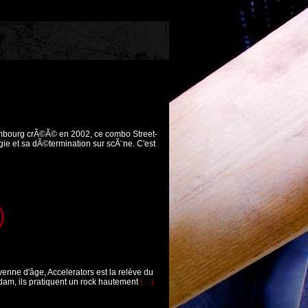
mbourg crÃ©Ã© en 2002, ce combo Street-
ie et sa dÃ©termination sur scÃ¨ne. C'est
)
nne d'âge, Accelerators est la relève du
rdam, ils pratiquent un rock hautement
(…)