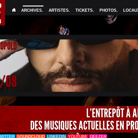
ARCHIVES
.
ARTISTES
.
TICKETS
.
PHOTOS
.
LOCAUX
EOPOLD
4/08
L'ENTREPÔT À 
DES MUSIQUES ACTUELLES EN PR
WITTER
SOUNDCLOUD
LINKEDIN
YOUTUBE
DEEZER