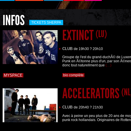
INFOS
TICKETS SHERPA
EXTINCT
(LU)
CLUB
de 19h30 ? 20h10
Groupe de l'est du grand-duchÃ© de Luxe
Punk en Ã©tonne plus d'un, par son Ã©nerg
donc tout naturellment que
(…)
MYSPACE
bio complète
ACCELERATORS
(NL
CLUB
de 20h40 ? 21h30
Avec à peine un peu plus de 20 ans de moye
punk rock hollandais. Originaires de Rotte