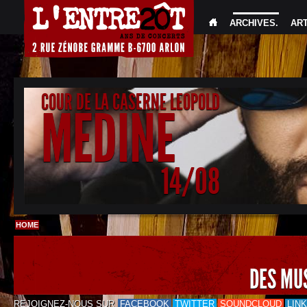
ARCHIVES
.
AR
COUR DE LA CASERNE LEOPOLD
MEDINE
14/08
HOME
DES MU
REJOIGNEZ-NOUS SUR
FACEBOOK
TWITTER
SOUNDCLOUD
LIN