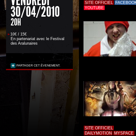
VENDREDI
SITE OFFICIEL
FACEBOO
30/04/2010
YOUTUBE
20H
10€ / 15€
En partenariat avec
le Festival
des Aralunaires
PARTAGER CET ÉVENEMENT.
SITE OFFICIEL
DAILYMOTION
MYSPACE