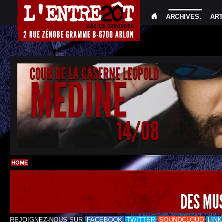
ARCHIVES
.
AR
COUR DE LA CASERNE LEOPOLD
MEDINE
14/08
HOME
DES MU
REJOIGNEZ-NOUS SUR
FACEBOOK
TWITTER
SOUNDCLOUD
LIN