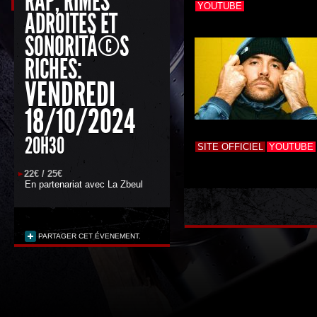
RAP, RIMES
YOUTUBE
ADROITES ET
SONORITÃ©S
RICHES:
VENDREDI
18/10/2024
20H30
SITE OFFICIEL
YOUTUBE
22€ / 25€
En partenariat avec
La Zbeul
PARTAGER CET ÉVENEMENT.