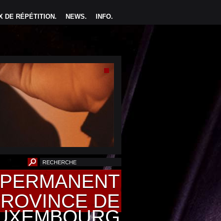
 DE RÉPÉTITION
.
NEWS
.
INFO
.
U PERMANENT
PROVINCE DE
UXEMBOURG