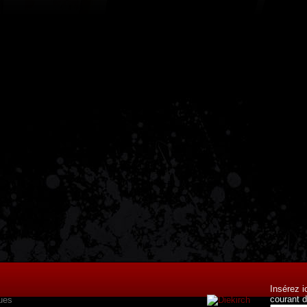
Insérez i
courant d
ues