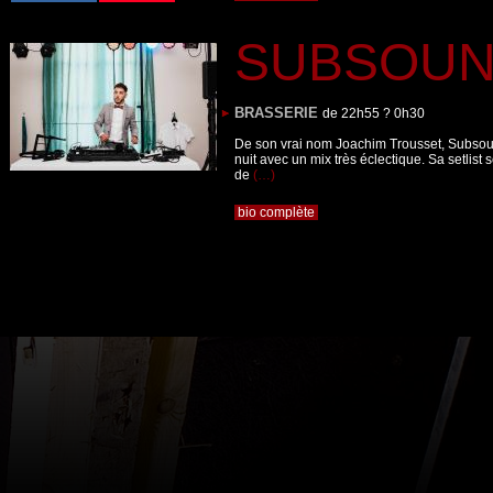
SUBSOU
4
BRASSERIE
de 22h55 ? 0h30
De son vrai nom Joachim Trousset, Subsoun
nuit avec un mix très éclectique. Sa setlis
de
(…)
bio complète