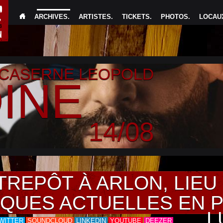
ARCHIVES
.
ARTISTES
.
TICKETS
.
PHOTOS
.
LOCAUX
 CASERNE LEOPOLD
INE
14/08
TREPÔT À ARLON, LIE
IQUES ACTUELLES EN 
L
WITTER
SOUNDCLOUD
LINKEDIN
YOUTUBE
DEEZER