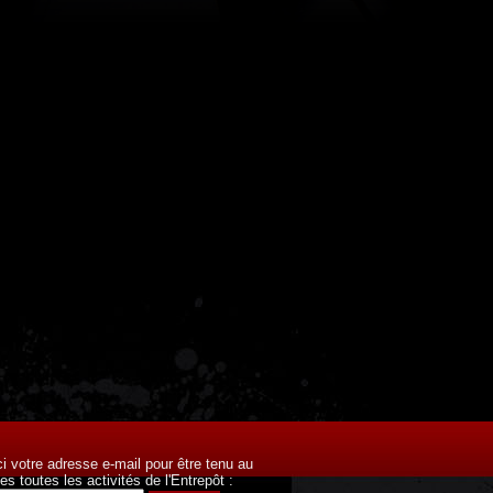
ci votre adresse e-mail pour être tenu au
es toutes les activités de l'Entrepôt :