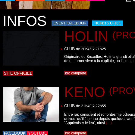
INFOS
EVENT FACEBOOK
TICKETS UTICK
HOLIN
(PRO
CLUB
de 20h45 ? 21h25
Originaire de Bruxelles, Holin a grandi et a
de retourner vivre à la capitale, où il comm
SITE OFFICIEL
bio complète
KENO
(PROV
CLUB
de 21h40 ? 22h55
Entre rap conscient et sonorités mélodieus
univers qu'il façonne depuis quelques année
"Apprivoiser le feu", ainsi
(…)
FACEBOOK
YOUTUBE
bio complète