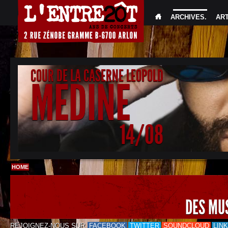
ARCHIVES
.
AR
COUR DE LA CASERNE LEOPOLD
MEDINE
14/08
HOME
DES MU
REJOIGNEZ-NOUS SUR
FACEBOOK
TWITTER
SOUNDCLOUD
LIN