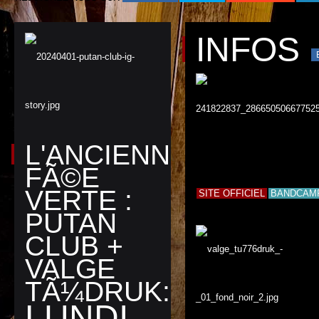
INFOS
L'ANCIENNE
FÃ©E
VERTE :
SITE OFFICIEL
BANDCAM
PUTAN
CLUB +
VALGE
TÃ¼DRUK:
LUNDI