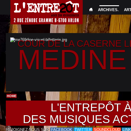
ARCHIVES
.
AR
COUR DE LA CASERNE 
MEDINE
HOME
L'ENTREPÔT 
DES MUSIQUES AC
REJOIGNEZ-NOUS SUR
FACEBOOK
TWITTER
SOUNDCLOUD
LIN