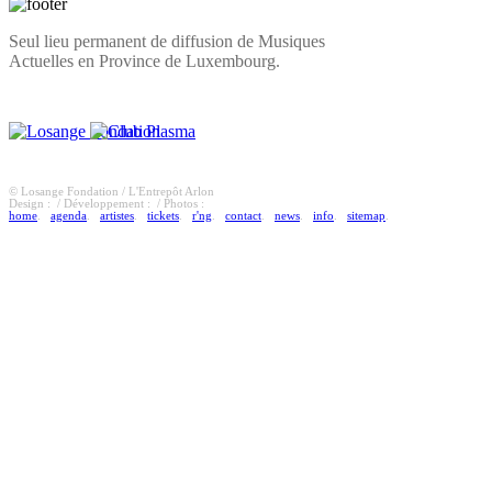
Seul lieu permanent de diffusion de Musiques
Actuelles en Province de Luxembourg.
© Losange Fondation / L'Entrepôt Arlon
Design :
/ Développement :
/ Photos :
home
.
agenda
.
artistes
.
tickets
.
r'ng
.
contact
.
news
.
info
.
sitemap
.