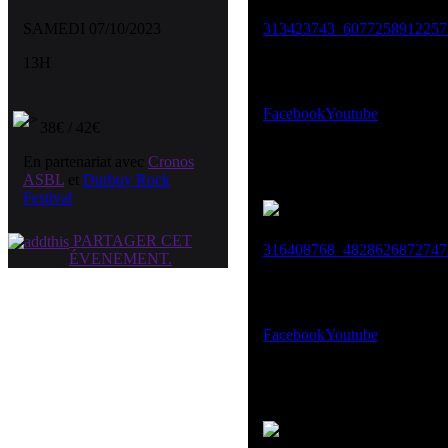
SAMEDI 07/10/2023
13H
Facebook
Youtube
38€ / 42€
En partenariat avec
Cronos
ASBL
et
Durbuy Rock
Festival
PARTAGER CET
ÉVENEMENT.
Facebook
Youtube