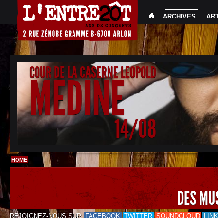
ARCHIVES
.
AR
COUR DE LA CASERNE LEOPOLD
MEDINE
14/08
HOME
DES MU
REJOIGNEZ-NOUS SUR
FACEBOOK
TWITTER
SOUNDCLOUD
LIN