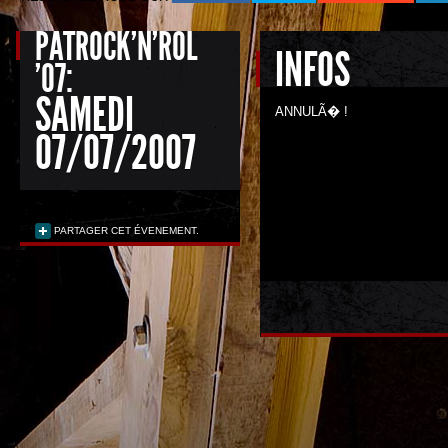
PATROCK'N'ROL
INFOS
'07:
SAMEDI
ANNULÃ� !
07/07/2007
PARTAGER CET ÉVENEMENT.