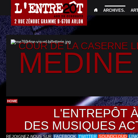
ARCHIVES
.
AR
COUR DE LA CASERNE 
MEDINE
HOME
L'ENTREPÔT 
DES MUSIQUES AC
REJOIGNEZ-NOUS SUR
FACEBOOK
TWITTER
SOUNDCLOUD
LIN