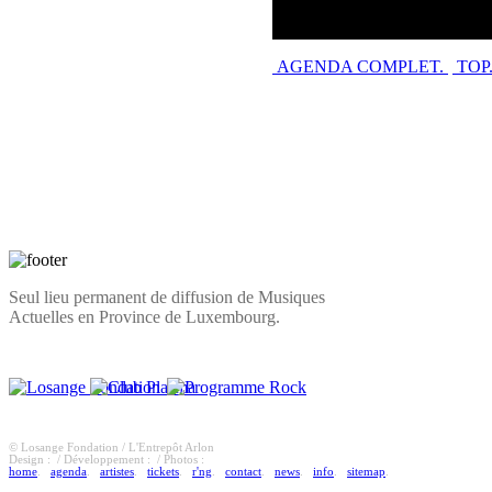
Enregistrement 
AGENDA COMPLET.
TOP
Seul lieu permanent de diffusion de Musiques
Actuelles en Province de Luxembourg.
© Losange Fondation / L'Entrepôt Arlon
Design :
/ Développement :
/ Photos :
home
.
agenda
.
artistes
.
tickets
.
r'ng
.
contact
.
news
.
info
.
sitemap
.