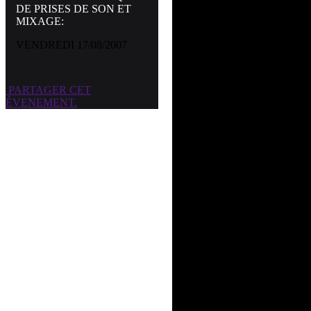
DE PRISES DE SON ET
Les micros et DI
MIXAGE:
Les cÃ¢blages
VENDREDI 17/08/2007
Configuration d
Les pÃ©riphÃ©riq
PARTAGER CET
ÉVENEMENT.
PRATIQUE :
Mise en place d
micros
Essais pratiques
pÃ©riphÃ©riqu
Balance avec les
thÃ©orie