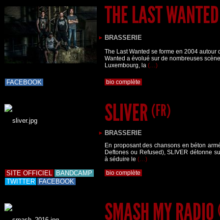
THE LAST WANTE
BRASSERIE
The Last Wanted se forme en 2004 autour d
Wanted a évolué sur de nombreuses scènes 
Luxembourg, la
(…)
FACEBOOK
bio complète
SLIVER
(FR)
BRASSERIE
En proposant des chansons en béton armé
Deftones ou Refused), SLIVER détonne sur
à séduire le
(…)
SITE OFFICIEL
BANDCAMP
bio complète
TWITTER
FACEBOOK
SMASH MY RADIO