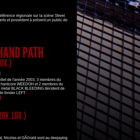
férence régionale sur la scène Street
erts et possèdent à présent un public de
 HAND PATH
LUX.)
E
illet de l'année 2003, 3 membres du
l hardcore WEEDOH et 2 membres du
h metal BLACK BLEEDING décident de
 de fonder LEFT
(…)
e
ROV. LUX.)
ut, Nicolas et GÃ©rald sont au deejaying