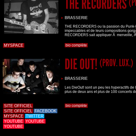
THE RECORDERS
(P
BRASSERIE
THE RECORDERS ou la passion du Punk-Rock
impeccables et de leurs compositions gor
RECORDERS sait appliquer Ã merveille,
MYSPACE
bio complète
DIE OUT!
(PROV. LUX.)
BRASSERIE
Les DieOut! sont un peu les hyperactifs de
plus de deux ans et plus de 100 concerts 
SITE OFFICIEL
bio complète
SITE OFFICIEL
FACEBOOK
MYSPACE
TWITTER
YOUTUBE
YOUTUBE
YOUTUBE