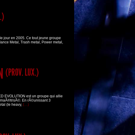
.)
e jour en 2005. Ce tout jeune groupe
ance Metal, Trash metal, Power metal,
ON
(PROV. LUX.)
ED EVOLUTION est un groupe qui allie
 maÃ®trisÃ©. En rÃ©unissant 3
tal (le heavy,
(…)