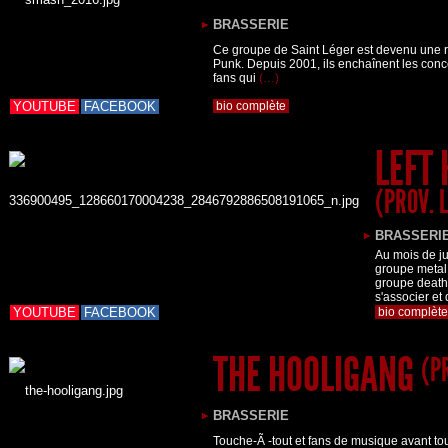
BRASSERIE
Ce groupe de Saint Léger est devenu une ré
Punk. Depuis 2001, ils enchaînent les conc
fans qui
(…)
YOUTUBE
FACEBOOK
bio complète
LEFT
(PROV. 
BRASSERI
Au mois de ju
groupe meta
groupe deat
s'associer et
YOUTUBE
FACEBOOK
bio complèt
THE HOOLIGANG
(P
BRASSERIE
Touche-Ã -tout et fans de musique avant to