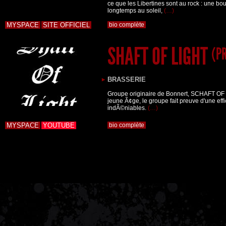
ce que les Libertines sont au rock : une b
longtemps au soleil,
(…)
MYSPACE
SITE OFFICIEL
bio complète
SHAFT OF LIGHT
(PR
BRASSERIE
Groupe originaire de Bonnert, SCHAFT OF
jeune Ã¢ge, le groupe fait preuve d'une ef
indÃ©niables.
(…)
MYSPACE
YOUTUBE
bio complète