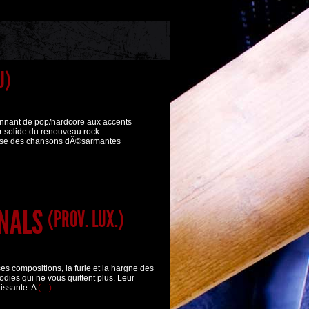
U)
ant de pop/hardcore aux accents
 solide du renouveau rock
e des chansons dÃ©sarmantes
INALS
(PROV. LUX.)
 compositions, la furie et la hargne des
odies qui ne vous quittent plus. Leur
uissante. A
(…)