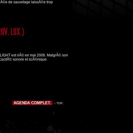
ouÃ©e de sauvetage laissÃ©e trop
OV. LUX.)
 LIGHT est nÃ© en mai 2006. MalgrÃ© son
ficacitÃ© sonore et scÃ©nique
AGENDA COMPLET.
TOP.