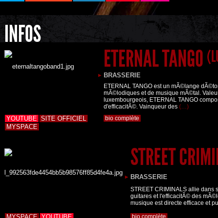
INFOS
ETERNAL TANGO
(L
BRASSERIE
ETERNAL TANGO est un mÃ©lange dÃ©tonn
mÃ©lodiques et de musique mÃ©tal. Valeur
luxembourgeois, ETERNAL TANGO compos
d'efficacitÃ©. Vainqueur des
(…)
YOUTUBE
SITE OFFICIEL
bio complète
MYSPACE
STREET CRIM
BRASSERIE
STREET CRIMINALS allie dans ses
guitares et l'efficacitÃ© des mÃ©l
musique est directe efficace et p
MYSPACE
YOUTUBE
bio complète