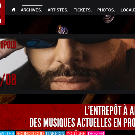
ARCHIVES
.
ARTISTES
.
TICKETS
.
PHOTOS
.
LOCAUX
EOPOLD
4/08
L'ENTREPÔT À 
DES MUSIQUES ACTUELLES EN PR
WITTER
SOUNDCLOUD
LINKEDIN
YOUTUBE
DEEZER