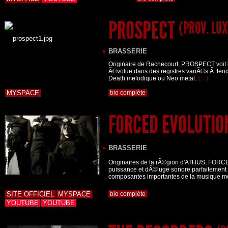
PROSPECT
(PROV. LUX
BRASSERIE
Originaire de Rachecourt, PROSPECT voit l
Ã©volue dans des registres variÃ©s Ã tend
Death melodique ou Neo metal.
(…)
MYSPACE
bio complète
FORCED EVOLUTI
BRASSERIE
Originaires de la rÃ©gion d'ATHUS, FORC
puissance et dÃ©luge sonore parfaitement
composantes importantes de la musique me
SITE OFFICIEL
MYSPACE
bio complète
YOUTUBE
YOUTUBE