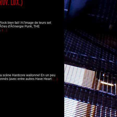
ROV. LUX.)
 bien fait ! A l'image de leurs set
gÃ©es d'Ã©nergie Punk, THE
 Ã
(…)
 la scène Hardcore wallonne! En un peu
donnés (avec entre autres Have Heart
(…)