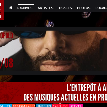
ARCHIVES
.
ARTISTES
.
TICKETS
.
PHOTOS
.
LOCAUX
EOPOLD
4/08
L'ENTREPÔT À 
DES MUSIQUES ACTUELLES EN PR
WITTER
SOUNDCLOUD
LINKEDIN
YOUTUBE
DEEZER