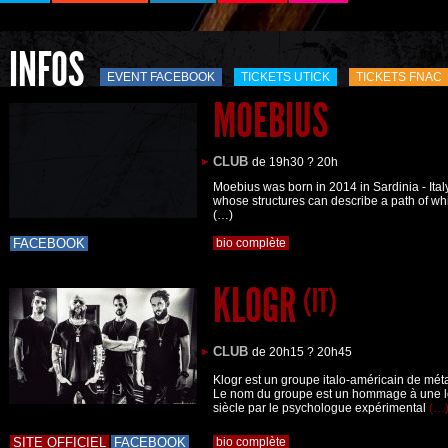
INFOS
EVENT FACEBOOK
TICKETS UTICK
TICKETS FNAC
MOEBIUS
CLUB
de 19h30 ? 20h
Moebius was born in 2014 in Sardinia - Ital
whose structures can describe a path of wh
(…)
FACEBOOK
bio complète
KLOGR
(IT)
CLUB
de 20h15 ? 20h45
Klogr est un groupe italo-américain de métal
Le nom du groupe est un hommage à une 
siècle par le psychologue expérimental
(…
SITE OFFICIEL
FACEBOOK
bio complète