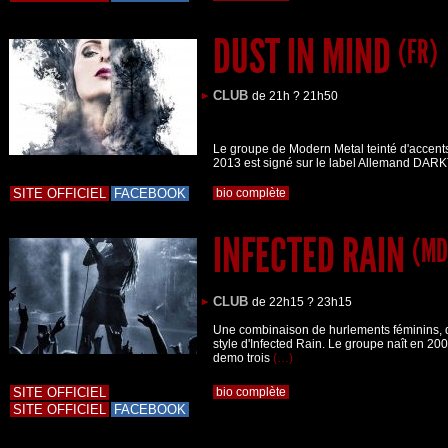
DUST IN MIND
(FR)
CLUB
de 21h ? 21h50
Le groupe de Modern Metal teinté d'accents
2013 est signé sur le label Allemand D
SITE OFFICIEL
FACEBOOK
bio complète
INFECTED RAIN
(MD
CLUB
de 22h15 ? 23h15
Une combinaison de hurlements féminins, de
style d'Infected Rain. Le groupe naît en 200
demo trois
(…)
SITE OFFICIEL
bio complète
SITE OFFICIEL
FACEBOOK